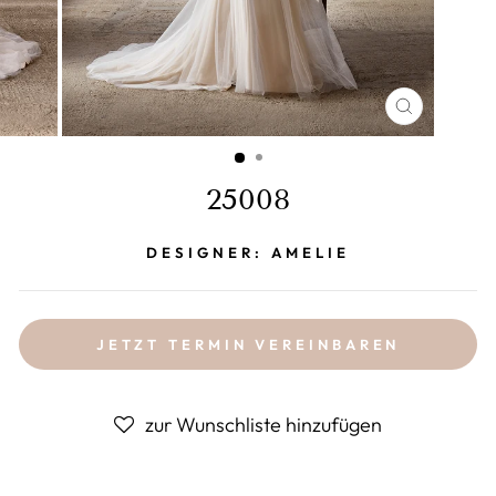
SCHLIESS
ESC)
25008
DESIGNER: AMELIE
JETZT TERMIN VEREINBAREN
zur Wunschliste hinzufügen