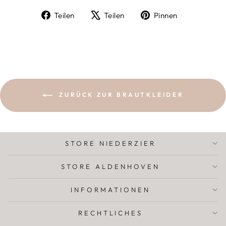
Auf
Auf
Auf
Teilen
Teilen
Pinnen
Facebook
X
Pinterest
teilen
twittern
pinnen
ZURÜCK ZUR BRAUTKLEIDER
STORE NIEDERZIER
STORE ALDENHOVEN
INFORMATIONEN
RECHTLICHES