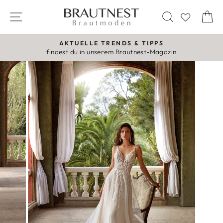
Direkt
SEITENNAVIGATION
SUCHE
E
zum
Inhalt
AKTUELLE TRENDS & TIPPS
Pause
findest du in unserem Brautnest-Magazin
Diashow