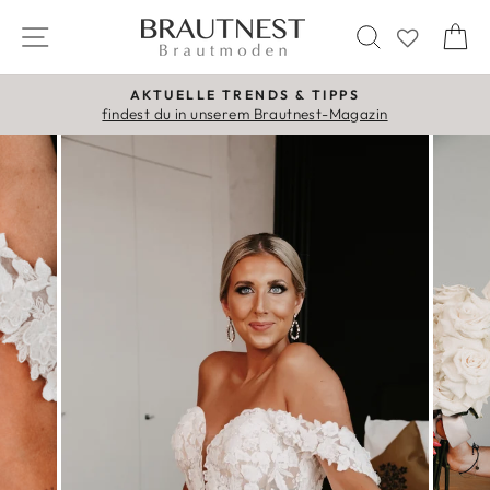
Direkt
SEITENNAVIGATION
SUCHE
E
zum
Inhalt
AKTUELLE TRENDS & TIPPS
Pause
findest du in unserem Brautnest-Magazin
Diashow