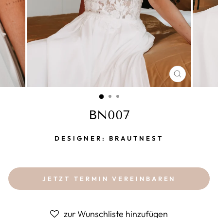
SCHLIESS
ESC)
BN007
DESIGNER: BRAUTNEST
JETZT TERMIN VEREINBAREN
zur Wunschliste hinzufügen